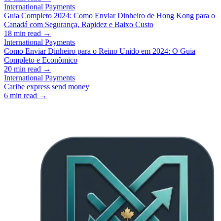
International Payments
Guia Completo 2024: Como Enviar Dinheiro de Hong Kong para o
Canadá com Segurança, Rapidez e Baixo Custo
18
min read →
International Payments
Como Enviar Dinheiro para o Reino Unido em 2024: O Guia
Completo e Econômico
20
min read →
International Payments
Caribe express send money
6
min read →