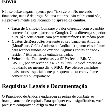
Envio
Não se deixe enganar apenas pela "taxa zero". No mercado
financeiro, nada é de graça. Se uma empresa não cobra comissão,
ela provavelmente está lucrando no
spread de câmbio
.
Taxa de Câmbio:
Compare o valor oferecido com o câmbio
comercial (o que aparece no Google). Uma diferença superior
a 1% já é considerada cara para transferências de médio porte.
Custos de Recepção:
Pergunte ao seu banco em Andorra
(MoraBanc, Crèdit Andorrà ou Andbank) quanto eles cobram
para receber fundos do exterior. Algumas contas de "non-
resident" têm tarifas de entrada salgadas.
Velocidade:
Transferências via SEPA levam 24h. Via
SWIFT, podem levar de 3 a 5 dias úteis. Se você precisa de
liquidação no mesmo dia, o
MRC Pay
oferece caminhos
mais curtos, especialmente para quem opera com volumes
comerciais ou exportação.
Requisitos Legais e Documentação
O Principado de Andorra endureceu as regras de combate ao
branqueamento de capitais. Para qualquer envio significativo, você
precisará comprovar a
origem dos fundos
.