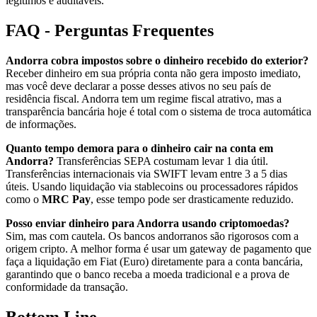
legítimos e auditáveis.
FAQ - Perguntas Frequentes
Andorra cobra impostos sobre o dinheiro recebido do exterior?
Receber dinheiro em sua própria conta não gera imposto imediato,
mas você deve declarar a posse desses ativos no seu país de
residência fiscal. Andorra tem um regime fiscal atrativo, mas a
transparência bancária hoje é total com o sistema de troca automática
de informações.
Quanto tempo demora para o dinheiro cair na conta em
Andorra?
Transferências SEPA costumam levar 1 dia útil.
Transferências internacionais via SWIFT levam entre 3 a 5 dias
úteis. Usando liquidação via stablecoins ou processadores rápidos
como o
MRC Pay
, esse tempo pode ser drasticamente reduzido.
Posso enviar dinheiro para Andorra usando criptomoedas?
Sim, mas com cautela. Os bancos andorranos são rigorosos com a
origem cripto. A melhor forma é usar um gateway de pagamento que
faça a liquidação em Fiat (Euro) diretamente para a conta bancária,
garantindo que o banco receba a moeda tradicional e a prova de
conformidade da transação.
Bottom Line