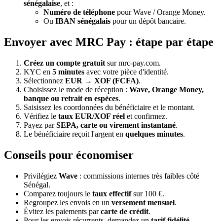
sénégalaise
, et :
Numéro de téléphone
pour Wave / Orange Money.
Ou
IBAN sénégalais
pour un dépôt bancaire.
Envoyer avec MRC Pay : étape par étape
Créez un compte gratuit
sur mrc-pay.com.
KYC en
5 minutes
avec votre pièce d'identité.
Sélectionnez
EUR → XOF (FCFA)
.
Choisissez le mode de réception :
Wave, Orange Money,
banque ou retrait en espèces
.
Saisissez les coordonnées du bénéficiaire et le montant.
Vérifiez le
taux EUR/XOF réel
et confirmez.
Payez par
SEPA, carte ou virement instantané
.
Le bénéficiaire reçoit l'argent en
quelques minutes
.
Conseils pour économiser
Privilégiez
Wave
: commissions internes très faibles côté
Sénégal.
Comparez toujours le
taux effectif
sur 100 €.
Regroupez les envois en un
versement mensuel
.
Évitez les paiements par
carte de crédit
.
Pour les envois récurrents, demandez un
tarif fidélité
.