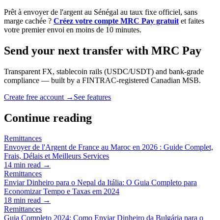
Prêt à envoyer de l'argent au Sénégal au taux fixe officiel, sans
marge cachée ?
Créez votre compte MRC Pay gratuit
et faites
votre premier envoi en moins de 10 minutes.
Send your next transfer with MRC Pay
Transparent FX, stablecoin rails (USDC/USDT) and bank-grade
compliance — built by a FINTRAC-registered Canadian MSB.
Create free account →
See features
Continue reading
Remittances
Envoyer de l'Argent de France au Maroc en 2026 : Guide Complet,
Frais, Délais et Meilleurs Services
14
min read →
Remittances
Enviar Dinheiro para o Nepal da Itália: O Guia Completo para
Economizar Tempo e Taxas em 2024
18
min read →
Remittances
Guia Completo 2024: Como Enviar Dinheiro da Bulgária para o