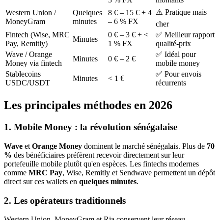
⚠️ Pratique mais
Western Union /
Quelques
8 € – 15 € + 4
MoneyGram
minutes
– 6 % FX
cher
Fintech (Wise, MRC
0 € – 3 € + <
✅ Meilleur rapport
Minutes
Pay, Remitly)
1 % FX
qualité-prix
Wave / Orange
✅ Idéal pour
Minutes
0 € – 2 €
Money via fintech
mobile money
Stablecoins
✅ Pour envois
Minutes
< 1 €
USDC/USDT
récurrents
Les principales méthodes en 2026
1. Mobile Money : la révolution sénégalaise
Wave
et
Orange Money
dominent le marché sénégalais. Plus de
70
%
des bénéficiaires préfèrent recevoir directement sur leur
portefeuille mobile plutôt qu'en espèces. Les fintechs modernes
comme
MRC Pay
, Wise, Remitly et Sendwave permettent un dépôt
direct sur ces wallets en
quelques minutes
.
2. Les opérateurs traditionnels
Western Union, MoneyGram et Ria conservent leur réseau