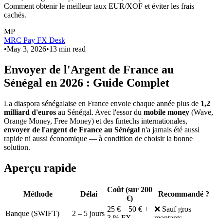
Comment obtenir le meilleur taux EUR/XOF et éviter les frais
cachés.
MP
MRC Pay FX Desk
•
May 3, 2026
•
13
min read
Envoyer de l'Argent de France au
Sénégal en 2026 : Guide Complet
La diaspora sénégalaise en France envoie chaque année plus de
1,2
milliard d'euros
au Sénégal. Avec l'essor du
mobile money
(Wave,
Orange Money, Free Money) et des fintechs internationales,
envoyer de l'argent de France au Sénégal
n'a jamais été aussi
rapide ni aussi économique — à condition de choisir la bonne
solution.
Aperçu rapide
Coût (sur 200
Méthode
Délai
Recommandé ?
€)
25 € – 50 € +
❌ Sauf gros
Banque (SWIFT)
2 – 5 jours
3 % FX
montants