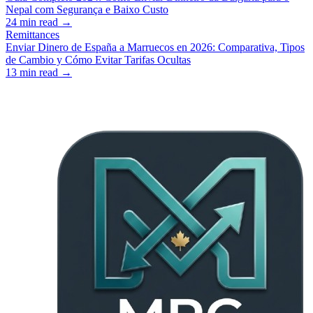
Nepal com Segurança e Baixo Custo
24
min read →
Remittances
Enviar Dinero de España a Marruecos en 2026: Comparativa, Tipos
de Cambio y Cómo Evitar Tarifas Ocultas
13
min read →