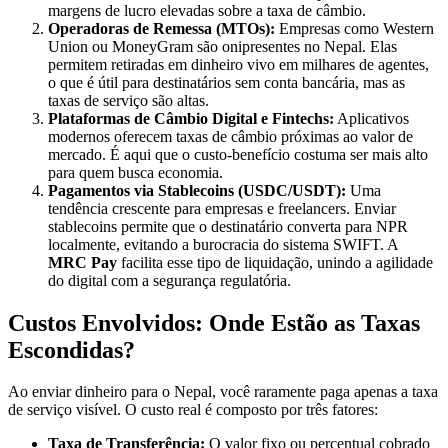
margens de lucro elevadas sobre a taxa de câmbio.
Operadoras de Remessa (MTOs):
Empresas como Western
Union ou MoneyGram são onipresentes no Nepal. Elas
permitem retiradas em dinheiro vivo em milhares de agentes,
o que é útil para destinatários sem conta bancária, mas as
taxas de serviço são altas.
Plataformas de Câmbio Digital e Fintechs:
Aplicativos
modernos oferecem taxas de câmbio próximas ao valor de
mercado. É aqui que o custo-benefício costuma ser mais alto
para quem busca economia.
Pagamentos via Stablecoins (USDC/USDT):
Uma
tendência crescente para empresas e freelancers. Enviar
stablecoins permite que o destinatário converta para NPR
localmente, evitando a burocracia do sistema SWIFT. A
MRC Pay
facilita esse tipo de liquidação, unindo a agilidade
do digital com a segurança regulatória.
Custos Envolvidos: Onde Estão as Taxas
Escondidas?
Ao enviar dinheiro para o Nepal, você raramente paga apenas a taxa
de serviço visível. O custo real é composto por três fatores:
Taxa de Transferência:
O valor fixo ou percentual cobrado