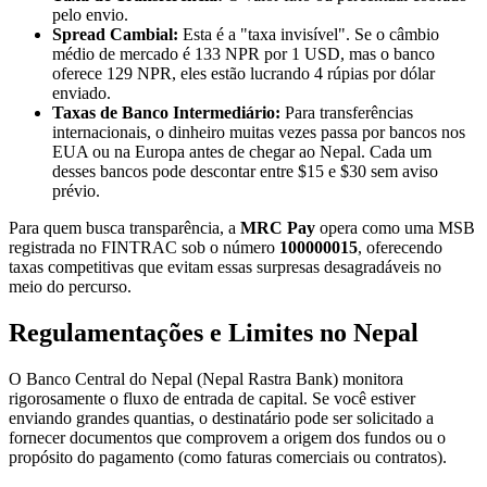
pelo envio.
Spread Cambial:
Esta é a "taxa invisível". Se o câmbio
médio de mercado é 133 NPR por 1 USD, mas o banco
oferece 129 NPR, eles estão lucrando 4 rúpias por dólar
enviado.
Taxas de Banco Intermediário:
Para transferências
internacionais, o dinheiro muitas vezes passa por bancos nos
EUA ou na Europa antes de chegar ao Nepal. Cada um
desses bancos pode descontar entre $15 e $30 sem aviso
prévio.
Para quem busca transparência, a
MRC Pay
opera como uma MSB
registrada no FINTRAC sob o número
100000015
, oferecendo
taxas competitivas que evitam essas surpresas desagradáveis no
meio do percurso.
Regulamentações e Limites no Nepal
O Banco Central do Nepal (Nepal Rastra Bank) monitora
rigorosamente o fluxo de entrada de capital. Se você estiver
enviando grandes quantias, o destinatário pode ser solicitado a
fornecer documentos que comprovem a origem dos fundos ou o
propósito do pagamento (como faturas comerciais ou contratos).