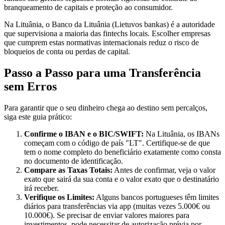
branqueamento de capitais e proteção ao consumidor.
Na Lituânia, o Banco da Lituânia (Lietuvos bankas) é a autoridade
que supervisiona a maioria das fintechs locais. Escolher empresas
que cumprem estas normativas internacionais reduz o risco de
bloqueios de conta ou perdas de capital.
Passo a Passo para uma Transferência
sem Erros
Para garantir que o seu dinheiro chega ao destino sem percalços,
siga este guia prático:
Confirme o IBAN e o BIC/SWIFT:
Na Lituânia, os IBANs
começam com o código de país "LT". Certifique-se de que
tem o nome completo do beneficiário exatamente como consta
no documento de identificação.
Compare as Taxas Totais:
Antes de confirmar, veja o valor
exato que sairá da sua conta e o valor exato que o destinatário
irá receber.
Verifique os Limites:
Alguns bancos portugueses têm limites
diários para transferências via app (muitas vezes 5.000€ ou
10.000€). Se precisar de enviar valores maiores para
investimentos, pode necessitar de autorização prévia por