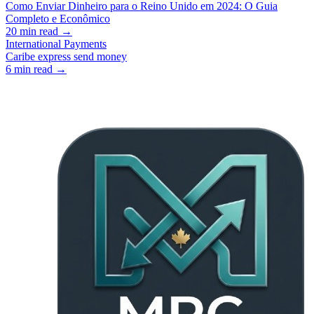
Como Enviar Dinheiro para o Reino Unido em 2024: O Guia
Completo e Econômico
20
min read →
International Payments
Caribe express send money
6
min read →