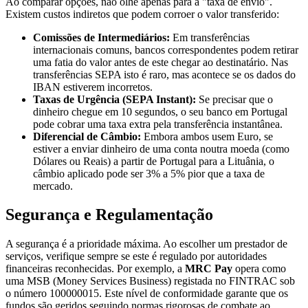
Ao comparar opções, não olhe apenas para a "taxa de envio".
Existem custos indiretos que podem corroer o valor transferido:
Comissões de Intermediários:
Em transferências
internacionais comuns, bancos correspondentes podem retirar
uma fatia do valor antes de este chegar ao destinatário. Nas
transferências SEPA isto é raro, mas acontece se os dados do
IBAN estiverem incorretos.
Taxas de Urgência (SEPA Instant):
Se precisar que o
dinheiro chegue em 10 segundos, o seu banco em Portugal
pode cobrar uma taxa extra pela transferência instantânea.
Diferencial de Câmbio:
Embora ambos usem Euro, se
estiver a enviar dinheiro de uma conta noutra moeda (como
Dólares ou Reais) a partir de Portugal para a Lituânia, o
câmbio aplicado pode ser 3% a 5% pior que a taxa de
mercado.
Segurança e Regulamentação
A segurança é a prioridade máxima. Ao escolher um prestador de
serviços, verifique sempre se este é regulado por autoridades
financeiras reconhecidas. Por exemplo, a
MRC Pay
opera como
uma MSB (Money Services Business) registada no FINTRAC sob
o número 100000015. Este nível de conformidade garante que os
fundos são geridos seguindo normas rigorosas de combate ao