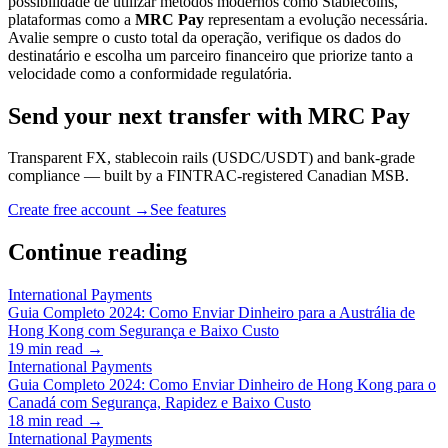
possibilidade de utilizar métodos modernos como Stablecoins,
plataformas como a
MRC Pay
representam a evolução necessária.
Avalie sempre o custo total da operação, verifique os dados do
destinatário e escolha um parceiro financeiro que priorize tanto a
velocidade como a conformidade regulatória.
Send your next transfer with MRC Pay
Transparent FX, stablecoin rails (USDC/USDT) and bank-grade
compliance — built by a FINTRAC-registered Canadian MSB.
Create free account →
See features
Continue reading
International Payments
Guia Completo 2024: Como Enviar Dinheiro para a Austrália de
Hong Kong com Segurança e Baixo Custo
19
min read →
International Payments
Guia Completo 2024: Como Enviar Dinheiro de Hong Kong para o
Canadá com Segurança, Rapidez e Baixo Custo
18
min read →
International Payments