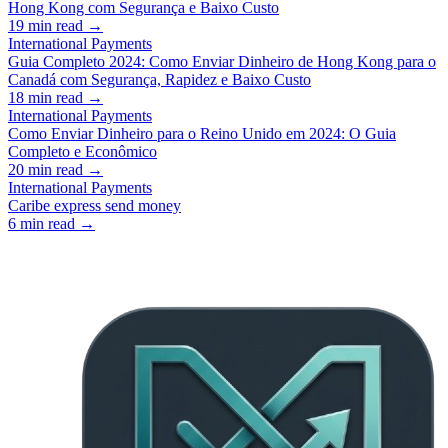
Hong Kong com Segurança e Baixo Custo
19
min read →
International Payments
Guia Completo 2024: Como Enviar Dinheiro de Hong Kong para o
Canadá com Segurança, Rapidez e Baixo Custo
18
min read →
International Payments
Como Enviar Dinheiro para o Reino Unido em 2024: O Guia
Completo e Econômico
20
min read →
International Payments
Caribe express send money
6
min read →