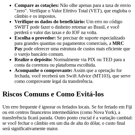
Compare as cotações:
Não olhe apenas para a taxa de envio
"zero". Verifique o Valor Efetivo Total (VET), que engloba o
câmbio e os impostos.
Verifique os dados do beneficiário:
Um erro no código
SWIFT pode fazer o dinheiro retornar ao Brasil, e você
perderá o valor das taxas e do IOF na volta.
Escolha o provedor:
Se precisar de suporte especializado
para grandes quantias ou pagamentos comerciais, a
MRC
Pay
pode oferecer uma estrutura de custos mais eficiente que
o varejo bancário comum.
Realize o depósito:
Normalmente via PIX ou TED para a
conta da corretora ou plataforma escolhida.
Acompanhe o comprovante:
Assim que a operação for
fechada, você receberá um Swift Advice (MT103), que serve
como comprovante legal da transferência.
Riscos Comuns e Como Evitá-los
Um erro frequente é ignorar os feriados locais. Se for feriado em Fiji
ou em centros financeiros intermediários (como Nova York), a
transferência ficará parada. Outro ponto crucial é a variação cambial:
se você fechar o câmbio em um dia de alta do dólar, o custo final
será significativamente maior.