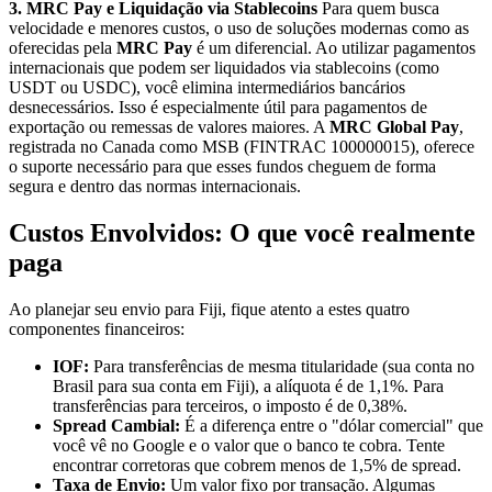
3. MRC Pay e Liquidação via Stablecoins
Para quem busca
velocidade e menores custos, o uso de soluções modernas como as
oferecidas pela
MRC Pay
é um diferencial. Ao utilizar pagamentos
internacionais que podem ser liquidados via stablecoins (como
USDT ou USDC), você elimina intermediários bancários
desnecessários. Isso é especialmente útil para pagamentos de
exportação ou remessas de valores maiores. A
MRC Global Pay
,
registrada no Canada como MSB (FINTRAC 100000015), oferece
o suporte necessário para que esses fundos cheguem de forma
segura e dentro das normas internacionais.
Custos Envolvidos: O que você realmente
paga
Ao planejar seu envio para Fiji, fique atento a estes quatro
componentes financeiros:
IOF:
Para transferências de mesma titularidade (sua conta no
Brasil para sua conta em Fiji), a alíquota é de 1,1%. Para
transferências para terceiros, o imposto é de 0,38%.
Spread Cambial:
É a diferença entre o "dólar comercial" que
você vê no Google e o valor que o banco te cobra. Tente
encontrar corretoras que cobrem menos de 1,5% de spread.
Taxa de Envio:
Um valor fixo por transação. Algumas