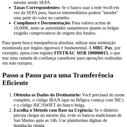
mesmo sendo SEPA.
Taxas Correspondentes:
Se o banco usar a rede Swift em
vez da SEPA pura, bancos intermediários podem "morder"
uma parte do valor no caminho.
Compliance e Documentação:
Para valores acima de
10.000€, tanto as autoridades samarineses quanto as belgas
exigirão comprovativos de origem dos fundos.
Para quem busca transparência absoluta, utilizar uma instituição
monitorada por órgãos rigorosos é fundamental. A
MRC Pay
, por
exemplo, opera com registro
FINTRAC MSB 100000015
, o que
traz uma camada de confiança canadense para operações realizadas
em solo europeu.
Passo a Passo para uma Transferência
Eficiente
Obtenha os Dados do Destinatário:
Você precisará do nome
completo, o código IBAN (que na Bélgica começa com 'BE')
e o código BIC/SWIFT do banco belga.
Escolha o Método com Base na Urgência:
Se o dinheiro
precisa chegar no mesmo dia, evite os bancos tradicionais de
San Marino após as 14h. Use plataformas digitais de
liquidação rápida.