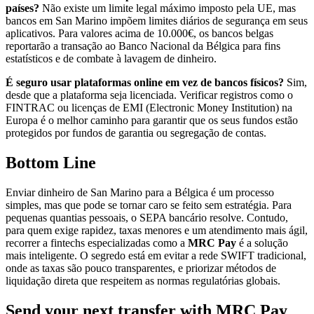
países?
Não existe um limite legal máximo imposto pela UE, mas
bancos em San Marino impõem limites diários de segurança em seus
aplicativos. Para valores acima de 10.000€, os bancos belgas
reportarão a transação ao Banco Nacional da Bélgica para fins
estatísticos e de combate à lavagem de dinheiro.
É seguro usar plataformas online em vez de bancos físicos?
Sim,
desde que a plataforma seja licenciada. Verificar registros como o
FINTRAC ou licenças de EMI (Electronic Money Institution) na
Europa é o melhor caminho para garantir que os seus fundos estão
protegidos por fundos de garantia ou segregação de contas.
Bottom Line
Enviar dinheiro de San Marino para a Bélgica é um processo
simples, mas que pode se tornar caro se feito sem estratégia. Para
pequenas quantias pessoais, o SEPA bancário resolve. Contudo,
para quem exige rapidez, taxas menores e um atendimento mais ágil,
recorrer a fintechs especializadas como a
MRC Pay
é a solução
mais inteligente. O segredo está em evitar a rede SWIFT tradicional,
onde as taxas são pouco transparentes, e priorizar métodos de
liquidação direta que respeitem as normas regulatórias globais.
Send your next transfer with MRC Pay