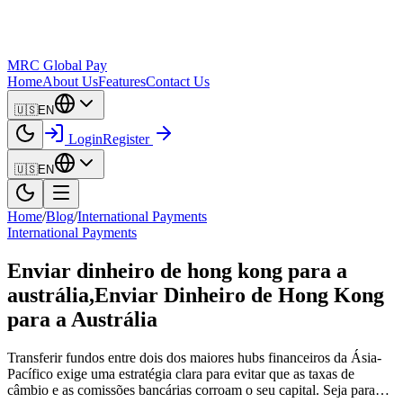
MRC Global Pay
Home
About Us
Features
Contact Us
🇺🇸
EN
Login
Register
🇺🇸
EN
Home
/
Blog
/
International Payments
International Payments
Enviar dinheiro de hong kong para a
austrália,Enviar Dinheiro de Hong Kong
para a Austrália
Transferir fundos entre dois dos maiores hubs financeiros da Ásia-
Pacífico exige uma estratégia clara para evitar que as taxas de
câmbio e as comissões bancárias corroam o seu capital. Seja para…