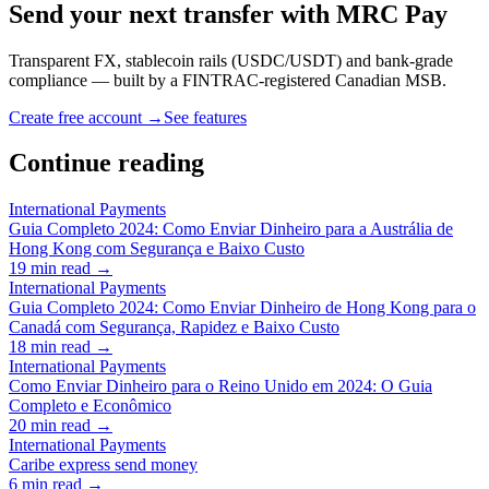
Send your next transfer with MRC Pay
Transparent FX, stablecoin rails (USDC/USDT) and bank-grade
compliance — built by a FINTRAC-registered Canadian MSB.
Create free account →
See features
Continue reading
International Payments
Guia Completo 2024: Como Enviar Dinheiro para a Austrália de
Hong Kong com Segurança e Baixo Custo
19
min read →
International Payments
Guia Completo 2024: Como Enviar Dinheiro de Hong Kong para o
Canadá com Segurança, Rapidez e Baixo Custo
18
min read →
International Payments
Como Enviar Dinheiro para o Reino Unido em 2024: O Guia
Completo e Econômico
20
min read →
International Payments
Caribe express send money
6
min read →