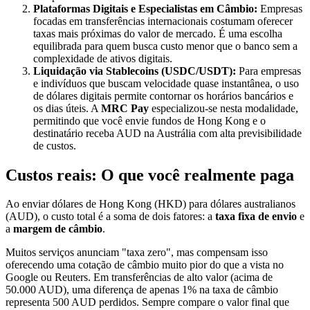
Plataformas Digitais e Especialistas em Câmbio:
Empresas
focadas em transferências internacionais costumam oferecer
taxas mais próximas do valor de mercado. É uma escolha
equilibrada para quem busca custo menor que o banco sem a
complexidade de ativos digitais.
Liquidação via Stablecoins (USDC/USDT):
Para empresas
e indivíduos que buscam velocidade quase instantânea, o uso
de dólares digitais permite contornar os horários bancários e
os dias úteis. A
MRC Pay
especializou-se nesta modalidade,
permitindo que você envie fundos de Hong Kong e o
destinatário receba AUD na Austrália com alta previsibilidade
de custos.
Custos reais: O que você realmente paga
Ao enviar dólares de Hong Kong (HKD) para dólares australianos
(AUD), o custo total é a soma de dois fatores: a
taxa fixa de envio
e
a
margem de câmbio
.
Muitos serviços anunciam "taxa zero", mas compensam isso
oferecendo uma cotação de câmbio muito pior do que a vista no
Google ou Reuters. Em transferências de alto valor (acima de
50.000 AUD), uma diferença de apenas 1% na taxa de câmbio
representa 500 AUD perdidos. Sempre compare o valor final que