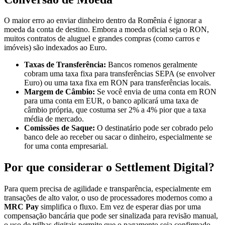
O maior erro ao enviar dinheiro dentro da Romênia é ignorar a
moeda da conta de destino. Embora a moeda oficial seja o RON,
muitos contratos de aluguel e grandes compras (como carros e
imóveis) são indexados ao Euro.
Taxas de Transferência:
Bancos romenos geralmente
cobram uma taxa fixa para transferências SEPA (se envolver
Euro) ou uma taxa fixa em RON para transferências locais.
Margem de Câmbio:
Se você envia de uma conta em RON
para uma conta em EUR, o banco aplicará uma taxa de
câmbio própria, que costuma ser 2% a 4% pior que a taxa
média de mercado.
Comissões de Saque:
O destinatário pode ser cobrado pelo
banco dele ao receber ou sacar o dinheiro, especialmente se
for uma conta empresarial.
Por que considerar o Settlement Digital?
Para quem precisa de agilidade e transparência, especialmente em
transações de alto valor, o uso de processadores modernos como a
MRC Pay
simplifica o fluxo. Em vez de esperar dias por uma
compensação bancária que pode ser sinalizada para revisão manual,
o uso de trilhas digitais permite que o pagamento seja confirmado