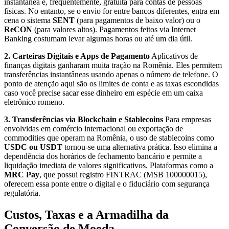
instantânea e, frequentemente, gratuita para contas de pessoas
físicas. No entanto, se o envio for entre bancos diferentes, entra em
cena o sistema
SENT
(para pagamentos de baixo valor) ou o
ReCON
(para valores altos). Pagamentos feitos via Internet
Banking costumam levar algumas horas ou até um dia útil.
2. Carteiras Digitais e Apps de Pagamento
Aplicativos de
finanças digitais ganharam muita tração na Romênia. Eles permitem
transferências instantâneas usando apenas o número de telefone. O
ponto de atenção aqui são os limites de conta e as taxas escondidas
caso você precise sacar esse dinheiro em espécie em um caixa
eletrônico romeno.
3. Transferências via Blockchain e Stablecoins
Para empresas
envolvidas em comércio internacional ou exportação de
commodities que operam na Romênia, o uso de stablecoins como
USDC ou USDT
tornou-se uma alternativa prática. Isso elimina a
dependência dos horários de fechamento bancário e permite a
liquidação imediata de valores significativos. Plataformas como a
MRC Pay
, que possui registro FINTRAC (MSB 100000015),
oferecem essa ponte entre o digital e o fiduciário com segurança
regulatória.
Custos, Taxas e a Armadilha da
Conversão de Moeda