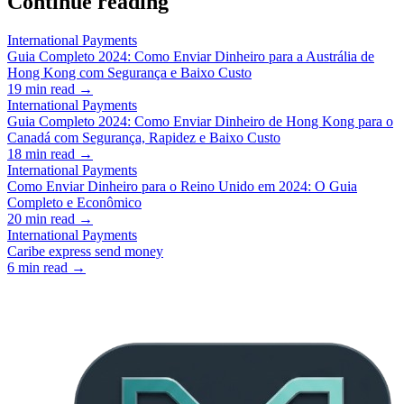
Continue reading
International Payments
Guia Completo 2024: Como Enviar Dinheiro para a Austrália de
Hong Kong com Segurança e Baixo Custo
19
min read →
International Payments
Guia Completo 2024: Como Enviar Dinheiro de Hong Kong para o
Canadá com Segurança, Rapidez e Baixo Custo
18
min read →
International Payments
Como Enviar Dinheiro para o Reino Unido em 2024: O Guia
Completo e Econômico
20
min read →
International Payments
Caribe express send money
6
min read →