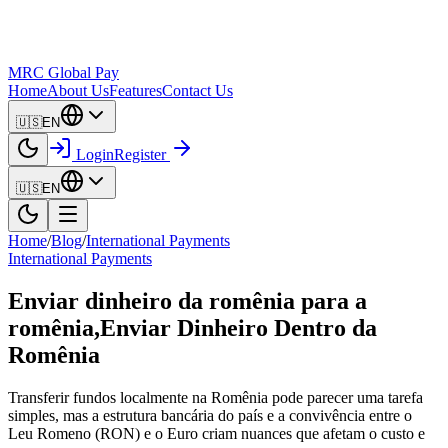
MRC Global Pay
Home
About Us
Features
Contact Us
🇺🇸
EN
Login
Register
🇺🇸
EN
Home
/
Blog
/
International Payments
International Payments
Enviar dinheiro da romênia para a
romênia,Enviar Dinheiro Dentro da
Romênia
Transferir fundos localmente na Romênia pode parecer uma tarefa
simples, mas a estrutura bancária do país e a convivência entre o
Leu Romeno (RON) e o Euro criam nuances que afetam o custo e