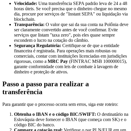
Velocidade:
Uma transferência SEPA padrão leva de 24 a 48
horas úteis. Se você precisa que o dinheiro chegue no mesmo
dia, procure por serviços de "Instant SEPA" ou liquidação via
blockchain.
Transparência:
O valor que sai da sua conta na Polônia deve
ser claramente convertido antes de você confirmar. Evite
serviços que listam "taxa zero", pois eles quase sempre
escondem o lucro na cotação do câmbio.
Segurança Regulatória:
Certifique-se de que a entidade
financeira é registrada. Para operações mais robustas ou
comerciais, contar com instituições licenciadas em jurisdições
rigorosas, como a
MRC Pay
(FINTRAC MSB 100000015),
garante conformidade com leis de combate à lavagem de
dinheiro e proteção de ativos.
Passo a passo para realizar a
transferência
Para garantir que o processo ocorra sem erros, siga este roteiro:
Obtenha o IBAN e o código BIC/SWIFT:
O destinatário na
Eslováquia deve fornecer o IBAN (que começa com SK) e o
código BIC do banco.
Compare a cotação real:
Verifique o par PLN/EUR em um