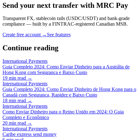
Send your next transfer with MRC Pay
Transparent FX, stablecoin rails (USDC/USDT) and bank-grade
compliance — built by a FINTRAC-registered Canadian MSB.
Create free account →
See features
Continue reading
International Payments
Guia Completo 2024: Como Enviar Dinheiro para a Austrália de
Hong Kong com Segurança e Baixo Custo
19
min read →
International Payments
Guia Completo 2024: Como Enviar Dinheiro de Hong Kong para o
Canadá com Segurança, Rapidez e Baixo Custo
18
min read →
International Payments
Como Enviar Dinheiro para o Reino Unido em 2024: O Guia
Completo e Econômico
20
min read →
International Payments
Caribe express send money
6
min read →