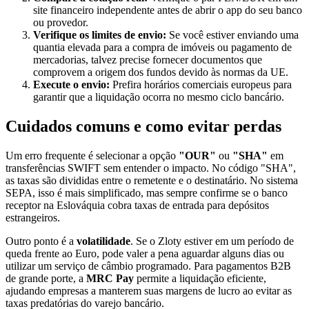
site financeiro independente antes de abrir o app do seu banco
ou provedor.
Verifique os limites de envio:
Se você estiver enviando uma
quantia elevada para a compra de imóveis ou pagamento de
mercadorias, talvez precise fornecer documentos que
comprovem a origem dos fundos devido às normas da UE.
Execute o envio:
Prefira horários comerciais europeus para
garantir que a liquidação ocorra no mesmo ciclo bancário.
Cuidados comuns e como evitar perdas
Um erro frequente é selecionar a opção
"OUR"
ou
"SHA"
em
transferências SWIFT sem entender o impacto. No código "SHA",
as taxas são divididas entre o remetente e o destinatário. No sistema
SEPA, isso é mais simplificado, mas sempre confirme se o banco
receptor na Eslováquia cobra taxas de entrada para depósitos
estrangeiros.
Outro ponto é a
volatilidade
. Se o Zloty estiver em um período de
queda frente ao Euro, pode valer a pena aguardar alguns dias ou
utilizar um serviço de câmbio programado. Para pagamentos B2B
de grande porte, a
MRC Pay
permite a liquidação eficiente,
ajudando empresas a manterem suas margens de lucro ao evitar as
taxas predatórias do varejo bancário.