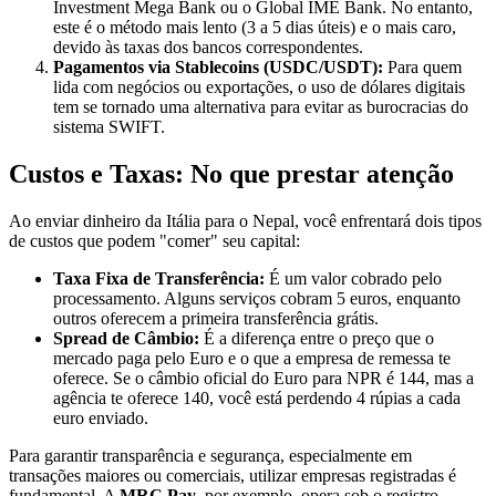
Investment Mega Bank ou o Global IME Bank. No entanto,
este é o método mais lento (3 a 5 dias úteis) e o mais caro,
devido às taxas dos bancos correspondentes.
Pagamentos via Stablecoins (USDC/USDT):
Para quem
lida com negócios ou exportações, o uso de dólares digitais
tem se tornado uma alternativa para evitar as burocracias do
sistema SWIFT.
Custos e Taxas: No que prestar atenção
Ao enviar dinheiro da Itália para o Nepal, você enfrentará dois tipos
de custos que podem "comer" seu capital:
Taxa Fixa de Transferência:
É um valor cobrado pelo
processamento. Alguns serviços cobram 5 euros, enquanto
outros oferecem a primeira transferência grátis.
Spread de Câmbio:
É a diferença entre o preço que o
mercado paga pelo Euro e o que a empresa de remessa te
oferece. Se o câmbio oficial do Euro para NPR é 144, mas a
agência te oferece 140, você está perdendo 4 rúpias a cada
euro enviado.
Para garantir transparência e segurança, especialmente em
transações maiores ou comerciais, utilizar empresas registradas é
fundamental. A
MRC Pay
, por exemplo, opera sob o registro