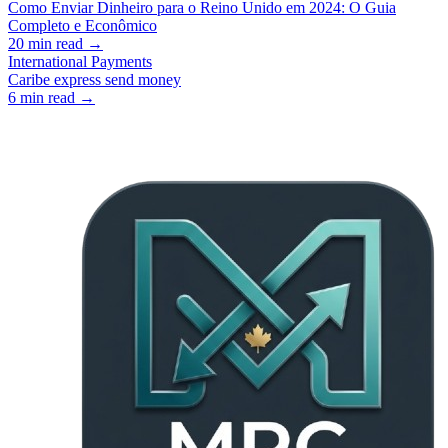
Como Enviar Dinheiro para o Reino Unido em 2024: O Guia
Completo e Econômico
20
min read →
International Payments
Caribe express send money
6
min read →