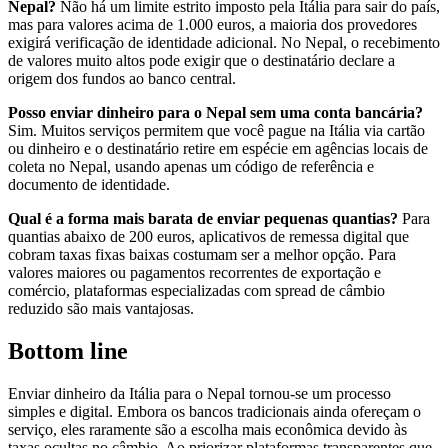
Nepal?
Não há um limite estrito imposto pela Itália para sair do país,
mas para valores acima de 1.000 euros, a maioria dos provedores
exigirá verificação de identidade adicional. No Nepal, o recebimento
de valores muito altos pode exigir que o destinatário declare a
origem dos fundos ao banco central.
Posso enviar dinheiro para o Nepal sem uma conta bancária?
Sim. Muitos serviços permitem que você pague na Itália via cartão
ou dinheiro e o destinatário retire em espécie em agências locais de
coleta no Nepal, usando apenas um código de referência e
documento de identidade.
Qual é a forma mais barata de enviar pequenas quantias?
Para
quantias abaixo de 200 euros, aplicativos de remessa digital que
cobram taxas fixas baixas costumam ser a melhor opção. Para
valores maiores ou pagamentos recorrentes de exportação e
comércio, plataformas especializadas com spread de câmbio
reduzido são mais vantajosas.
Bottom line
Enviar dinheiro da Itália para o Nepal tornou-se um processo
simples e digital. Embora os bancos tradicionais ainda ofereçam o
serviço, eles raramente são a escolha mais econômica devido às
taxas ocultas no câmbio. Ao priorizar plataformas transparentes que