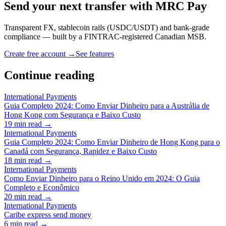
Send your next transfer with MRC Pay
Transparent FX, stablecoin rails (USDC/USDT) and bank-grade
compliance — built by a FINTRAC-registered Canadian MSB.
Create free account →
See features
Continue reading
International Payments
Guia Completo 2024: Como Enviar Dinheiro para a Austrália de
Hong Kong com Segurança e Baixo Custo
19
min read →
International Payments
Guia Completo 2024: Como Enviar Dinheiro de Hong Kong para o
Canadá com Segurança, Rapidez e Baixo Custo
18
min read →
International Payments
Como Enviar Dinheiro para o Reino Unido em 2024: O Guia
Completo e Econômico
20
min read →
International Payments
Caribe express send money
6
min read →