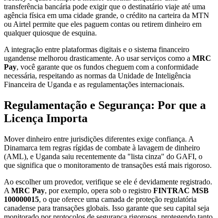
transferência bancária pode exigir que o destinatário viaje até uma
agência física em uma cidade grande, o crédito na carteira da MTN
ou Airtel permite que eles paguem contas ou retirem dinheiro em
qualquer quiosque de esquina.
A integração entre plataformas digitais e o sistema financeiro
ugandense melhorou drasticamente. Ao usar serviços como a
MRC
Pay
, você garante que os fundos cheguem com a conformidade
necessária, respeitando as normas da Unidade de Inteligência
Financeira de Uganda e as regulamentações internacionais.
Regulamentação e Segurança: Por que a
Licença Importa
Mover dinheiro entre jurisdições diferentes exige confiança. A
Dinamarca tem regras rígidas de combate à lavagem de dinheiro
(AML), e Uganda saiu recentemente da "lista cinza" do GAFI, o
que significa que o monitoramento de transações está mais rigoroso.
Ao escolher um provedor, verifique se ele é devidamente registrado.
A
MRC Pay
, por exemplo, opera sob o registro
FINTRAC MSB
100000015
, o que oferece uma camada de proteção regulatória
canadense para transações globais. Isso garante que seu capital seja
monitorado por protocolos de segurança rigorosos, protegendo tanto