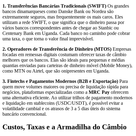
1. Transferências Bancárias Tradicionais (SWIFT)
Os grandes
bancos dinamarqueses como Danske Bank ou Nordea são
extremamente seguros, mas frequentemente os mais caros. Eles
utilizam a rede SWIFT, o que significa que o dinheiro passa por
vários bancos correspondentes antes de chegar ao Stanbic ou
Centenary Bank em Uganda. Cada banco no caminho pode cobrar
uma taxa, o que torna o valor final imprevisível.
2. Operadores de Transferência de Dinheiro (MTOS)
Empresas
focadas em remessas digitais costumam oferecer taxas de câmbio
melhores que os bancos. Elas são ideais para pequenas e médias
quantias enviadas para carteiras de dinheiro móvel (Mobile Money),
como MTN ou Airtel, que são onipresentes em Uganda.
3. Fintechs e Pagamentos Modernos (B2B e Exportação)
Para
quem move volumes maiores ou precisa de liquidação rápida para
negócios, plataformas especializadas como a
MRC Pay
oferecem
uma alternativa eficiente. Ao utilizar trilhos de pagamento modernos
e liquidação em stablecoins (USDC/USDT), é possível evitar a
volatilidade cambial e os atrasos de 3 a 5 dias úteis do sistema
bancário convencional.
Custos, Taxas e a Armadilha do Câmbio