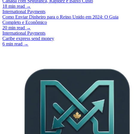
Canadá com Segurança, Rapidez e Baixo Custo
18
min read →
International Payments
Como Enviar Dinheiro para o Reino Unido em 2024: O Guia
Completo e Econômico
20
min read →
International Payments
Caribe express send money
6
min read →