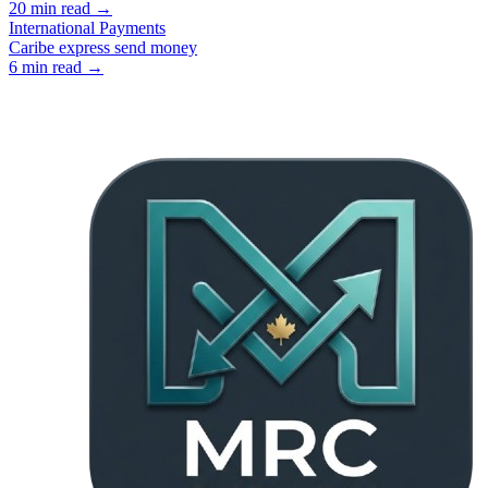
20
min read →
International Payments
Caribe express send money
6
min read →