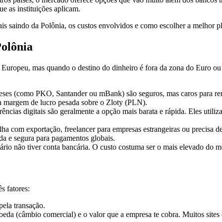
ue as instituições aplicam.
is saindo da Polônia, os custos envolvidos e como escolher a melhor p
olônia
o Europeu, mas quando o destino do dinheiro é fora da zona do Euro 
ses (como PKO, Santander ou mBank) são seguros, mas caros para rem
uma margem de lucro pesada sobre o Zloty (PLN).
ncias digitais são geralmente a opção mais barata e rápida. Eles utiliz
ha com exportação, freelancer para empresas estrangeiras ou precisa de 
da e segura para pagamentos globais.
tário não tiver conta bancária. O custo costuma ser o mais elevado do 
s fatores:
ela transação.
oeda (câmbio comercial) e o valor que a empresa te cobra. Muitos si