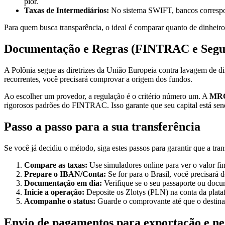
pior.
Taxas de Intermediários:
No sistema SWIFT, bancos correspon
Para quem busca transparência, o ideal é comparar quanto de dinheir
Documentação e Regras (FINTRAC e Segu
A Polônia segue as diretrizes da União Europeia contra lavagem de di
recorrentes, você precisará comprovar a origem dos fundos.
Ao escolher um provedor, a regulação é o critério número um. A
MRC
rigorosos padrões do FINTRAC. Isso garante que seu capital está sen
Passo a passo para a sua transferência
Se você já decidiu o método, siga estes passos para garantir que a tr
Compare as taxas:
Use simuladores online para ver o valor fi
Prepare o IBAN/Conta:
Se for para o Brasil, você precisará
Documentação em dia:
Verifique se o seu passaporte ou docum
Inicie a operação:
Deposite os Zlotys (PLN) na conta da plataf
Acompanhe o status:
Guarde o comprovante até que o destinat
Envio de pagamentos para exportação e ne