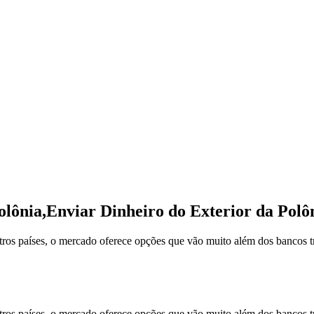
olônia,Enviar Dinheiro do Exterior da Polô
outros países, o mercado oferece opções que vão muito além dos bancos
utros países, o mercado oferece opções que vão muito além dos bancos 