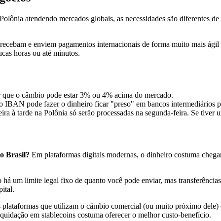
olônia atendendo mercados globais, as necessidades são diferentes de 
cebam e enviem pagamentos internacionais de forma muito mais ágil que
cas horas ou até minutos.
r que o câmbio pode estar 3% ou 4% acima do mercado.
IBAN pode fazer o dinheiro ficar "preso" em bancos intermediários po
eira à tarde na Polônia só serão processadas na segunda-feira. Se tiver 
o Brasil?
Em plataformas digitais modernas, o dinheiro costuma chegar 
há um limite legal fixo de quanto você pode enviar, mas transferênci
ital.
 plataformas que utilizam o câmbio comercial (ou muito próximo dele) e
quidação em stablecoins costuma oferecer o melhor custo-benefício.