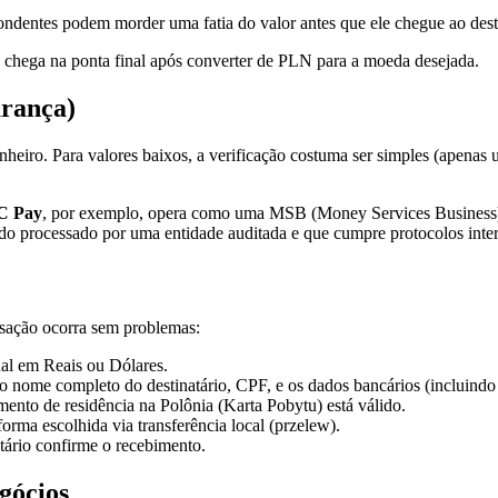
dentes podem morder uma fatia do valor antes que ele chegue ao desti
o chega na ponta final após converter de PLN para a moeda desejada.
rança)
nheiro. Para valores baixos, a verificação costuma ser simples (apena
 Pay
, por exemplo, opera como uma MSB (Money Services Business)
do processado por uma entidade auditada e que cumpre protocolos inter
ansação ocorra sem problemas:
nal em Reais ou Dólares.
 do nome completo do destinatário, CPF, e os dados bancários (incluind
ento de residência na Polônia (Karta Pobytu) está válido.
orma escolhida via transferência local (przelew).
ário confirme o recebimento.
gócios