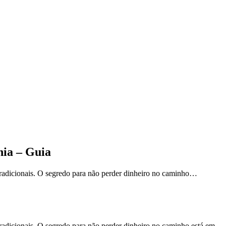
nia – Guia
 tradicionais. O segredo para não perder dinheiro no caminho…
tradicionais. O segredo para não perder dinheiro no caminho está em