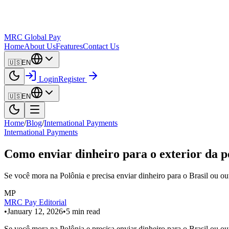
MRC Global Pay
Home
About Us
Features
Contact Us
🇺🇸
EN
Login
Register
🇺🇸
EN
Home
/
Blog
/
International Payments
International Payments
Como enviar dinheiro para o exterior da p
Se você mora na Polônia e precisa enviar dinheiro para o Brasil ou 
MP
MRC Pay Editorial
•
January 12, 2026
•
5
min read
Se você mora na Polônia e precisa enviar dinheiro para o Brasil ou o