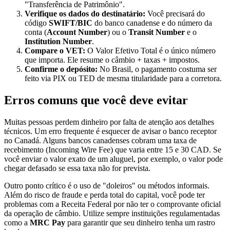
"Transferência de Patrimônio".
Verifique os dados do destinatário:
Você precisará do
código
SWIFT/BIC
do banco canadense e do número da
conta (
Account Number
) ou o
Transit Number
e o
Institution Number
.
Compare o VET:
O Valor Efetivo Total é o único número
que importa. Ele resume o câmbio + taxas + impostos.
Confirme o depósito:
No Brasil, o pagamento costuma ser
feito via PIX ou TED de mesma titularidade para a corretora.
Erros comuns que você deve evitar
Muitas pessoas perdem dinheiro por falta de atenção aos detalhes
técnicos. Um erro frequente é esquecer de avisar o banco receptor
no Canadá. Alguns bancos canadenses cobram uma taxa de
recebimento (Incoming Wire Fee) que varia entre 15 e 30 CAD. Se
você enviar o valor exato de um aluguel, por exemplo, o valor pode
chegar defasado se essa taxa não for prevista.
Outro ponto crítico é o uso de "doleiros" ou métodos informais.
Além do risco de fraude e perda total do capital, você pode ter
problemas com a Receita Federal por não ter o comprovante oficial
da operação de câmbio. Utilize sempre instituições regulamentadas
como a
MRC Pay
para garantir que seu dinheiro tenha um rastro