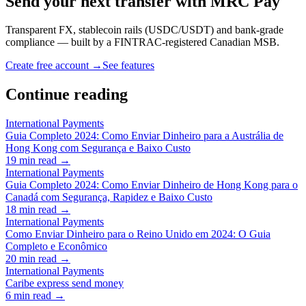
Send your next transfer with MRC Pay
Transparent FX, stablecoin rails (USDC/USDT) and bank-grade
compliance — built by a FINTRAC-registered Canadian MSB.
Create free account →
See features
Continue reading
International Payments
Guia Completo 2024: Como Enviar Dinheiro para a Austrália de
Hong Kong com Segurança e Baixo Custo
19
min read →
International Payments
Guia Completo 2024: Como Enviar Dinheiro de Hong Kong para o
Canadá com Segurança, Rapidez e Baixo Custo
18
min read →
International Payments
Como Enviar Dinheiro para o Reino Unido em 2024: O Guia
Completo e Econômico
20
min read →
International Payments
Caribe express send money
6
min read →